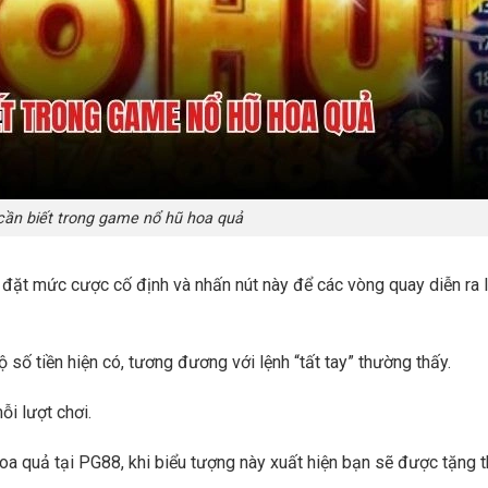
cần biết trong game nổ hũ hoa quả
 đặt mức cược cố định và nhấn nút này để các vòng quay diễn ra l
số tiền hiện có, tương đương với lệnh “tất tay” thường thấy.
i lượt chơi.
oa quả tại PG88, khi biểu tượng này xuất hiện bạn sẽ được tặng 