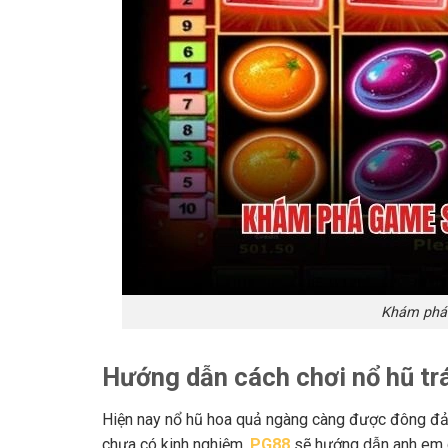
Khám phá 
Hướng dẫn cách chơi nổ hũ tr
Hiện nay nổ hũ hoa quả ngàng càng được đông đảo
chưa có kinh nghiệm,
PG88
sẽ hướng dẫn anh em c