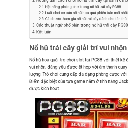
Hướng dẫn cách chơi nổ hũ trái cây tại sảnh cá 
Hệ thống phòng chơi trong nổ hũ trái cây PG88
Luật chơi cơ bản nổ hũ hoa quả phiên bản mới nhấ
Các bước tham gia nổ hũ trái cây dành cho tân thủ
Các thuật ngữ phổ biến trong nổ hũ trái cây PG88
Kết luận
Nổ hũ trái cây giải trí vui nhộn
Nổ hũ hoa quả trò chơi slot tại PG88 với thiết kế
vui nhộn, đáng yêu được ết hợp với âm thanh quay 
lượng. Trò chơi cung cấp đa dạng phòng cược với 
Điểm đặc biệt của tựa game nằm ở tính năng Jack
được kích hoạt.