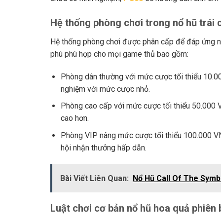
Hệ thống phòng chơi trong nổ hũ trái
Hệ thống phòng chơi được phân cấp để đáp ứng nh
phú phù hợp cho mọi game thủ bao gồm:
Phòng dân thường với mức cược tối thiểu 10.0
nghiệm với mức cược nhỏ.
Phòng cao cấp với mức cược tối thiểu 50.000 
cao hơn.
Phòng VIP nâng mức cược tối thiểu 100.000 VN
hội nhận thưởng hấp dẫn.
Bài Viết Liên Quan:
Nổ Hũ Call Of The Sym
Luật chơi cơ bản nổ hũ hoa quả phiên 