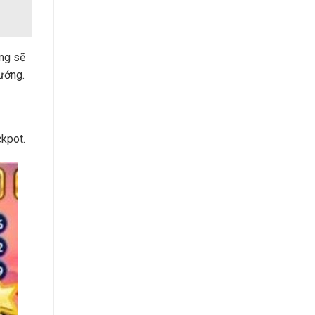
ống sẽ
ưởng.
ckpot.