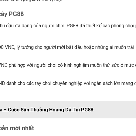
 cây PG88
u cầu đa dạng của người chơi. PG88 đã thiết kế các phòng chơi
00 VND, lý tưởng cho người mới bắt đầu hoặc những ai muốn trải
VND phù hợp với người chơi có kinh nghiệm muốn thử sức ở mức
D dành cho các tay chơi chuyên nghiệp với ngân sách lớn mang 
ba – Cuộc Săn Thưởng Hoang Dã Tại PG88
bản mới nhất