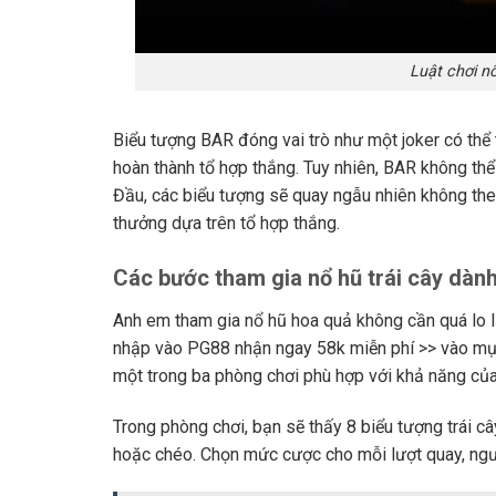
Luật chơi n
Biểu tượng BAR đóng vai trò như một joker có thể
hoàn thành tổ hợp thắng. Tuy nhiên, BAR không thể
Đầu, các biểu tượng sẽ quay ngẫu nhiên không theo
thưởng dựa trên tổ hợp thắng.
Các bước tham gia nổ hũ trái cây dành
Anh em tham gia nổ hũ hoa quả không cần quá lo l
nhập vào PG88 nhận ngay 58k miễn phí >> vào mục 
một trong ba phòng chơi phù hợp với khả năng của
Trong phòng chơi, bạn sẽ thấy 8 biểu tượng trái c
hoặc chéo. Chọn mức cược cho mỗi lượt quay, ngườ