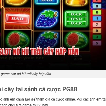
game slot nổ hũ trái cây hấp dẫn
ái cây tại sảnh cá cược PG88
 anh em chọn lựa để tham gia cá cược online. Với các anh em tâ
ách chơi tựa game thú vị này.