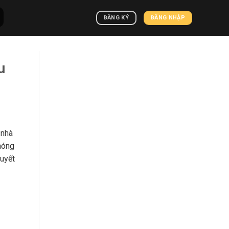
ĐĂNG NHẬP
ĐĂNG KÝ
u
 nhà
chóng
uyết