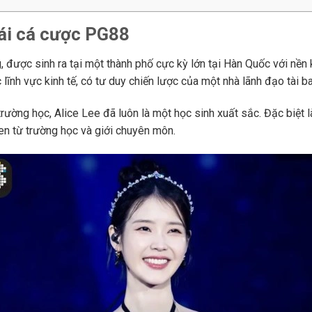
cái cá cược PG88
g, được sinh ra tại một thành phố cực kỳ lớn tại Hàn Quốc với nền 
lĩnh vực kinh tế, có tư duy chiến lược của một nhà lãnh đạo tài b
rường học, Alice Lee đã luôn là một học sinh xuất sắc. Đặc biệt 
hen từ trường học và giới chuyên môn.