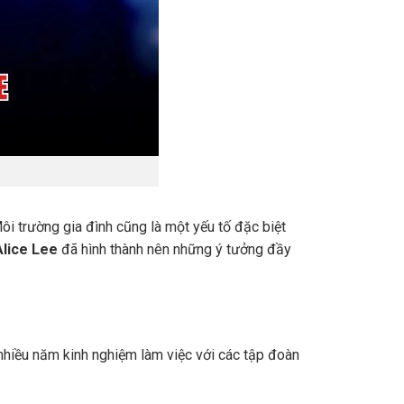
ôi trường gia đình cũng là một yếu tố đặc biệt
lice Lee
đã hình thành nên những ý tưởng đầy
 nhiều năm kinh nghiệm làm việc với các tập đoàn