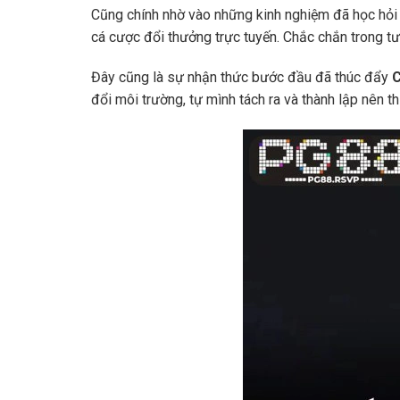
Cũng chính nhờ vào những kinh nghiệm đã học hỏi 
cá cược đổi thưởng trực tuyến. Chắc chắn trong tươn
Đây cũng là sự nhận thức bước đầu đã thúc đẩy
C
đổi môi trường, tự mình tách ra và thành lập nên t