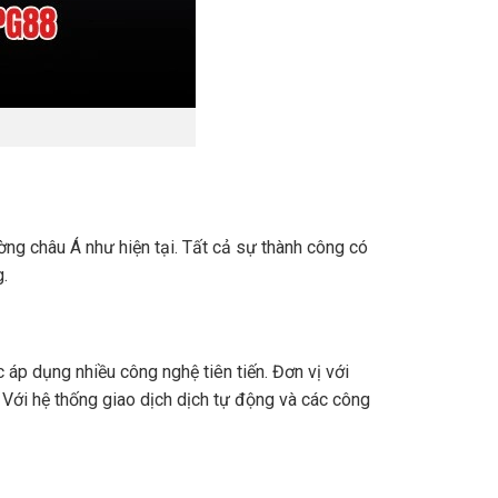
ờng châu Á như hiện tại. Tất cả sự thành công có
g.
 áp dụng nhiều công nghệ tiên tiến. Đơn vị với
 Với hệ thống giao dịch dịch tự động và các công