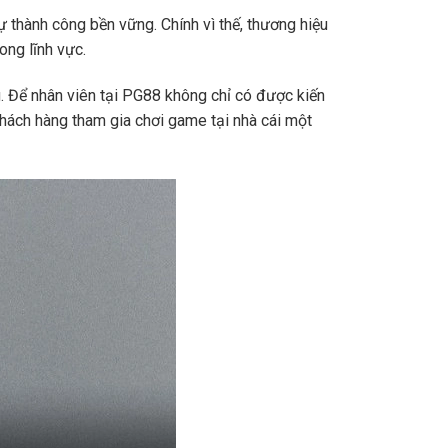
ự thành công bền vững. Chính vì thế, thương hiệu
ong lĩnh vực.
 Để nhân viên tại PG88 không chỉ có được kiến
ách hàng tham gia chơi game tại nhà cái một