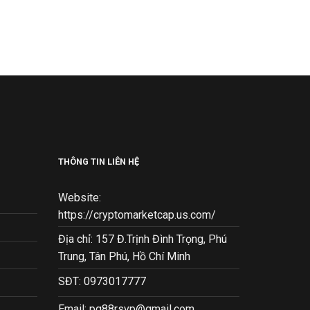
THÔNG TIN LIÊN HỆ
Website:
https://cryptomarketcap.us.com/
Địa chỉ: 157 Đ.Trịnh Đình Trọng, Phú
Trung, Tân Phú, Hồ Chí Minh
SĐT: 0973017777
Email:
pg88rsvp@gmail.com